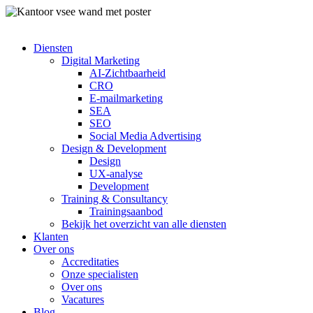
Diensten
Digital Marketing
AI-Zichtbaarheid
CRO
E-mailmarketing
SEA
SEO
Social Media Advertising
Design & Development
Design
UX-analyse
Development
Training & Consultancy
Trainingsaanbod
Bekijk het overzicht van alle diensten
Klanten
Over ons
Accreditaties
Onze specialisten
Over ons
Vacatures
Blog